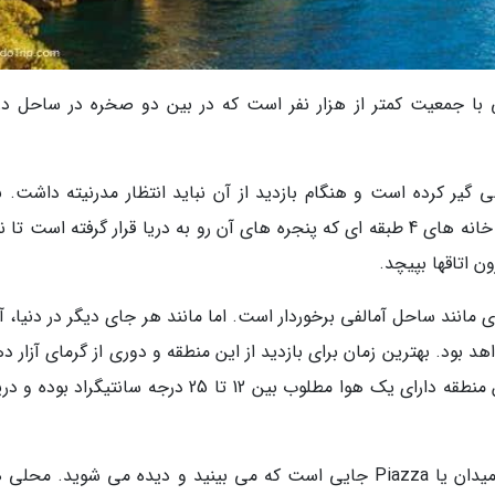
یگیری ساحلی با جمعیت کمتر از هزار نفر است که در بین دو صخره در ساحل د
یر کرده است و هنگام بازدید از آن نباید انتظار مدرنیته داشت. ن
خارجی مربعی خانه ها، زیبایی خاص خود را دارد. خانه های 4 طبقه ای که پنجره های آن رو به دریا قرار گرفته است 
ه ای مانند ساحل آمالفی برخوردار است. اما مانند هر جای دیگر در دنیا، 
 بود. بهترین زمان برای بازدید از این منطقه و دوری از گرمای آزار د
تابستان، ماه مه یا سپتامبر است. فصل بهار در این منطقه دارای یک هوا مطلوب بین 12 تا 25 درجه سانتیگرا
قلب هر شهر یا روستا در ایتالیا، میدان آن است. میدان یا Piazza جایی است که می بینید و دیده می شوید. م