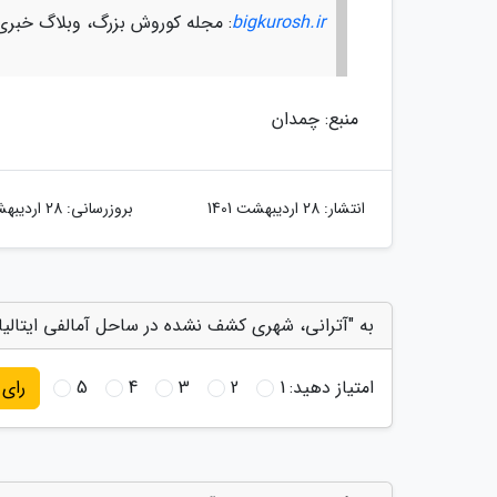
bigkurosh.ir
: مجله کوروش بزرگ، وبلاگ خبری
منبع: چمدان
انتشار:
28 اردیبهشت 1401
بروزرسانی:
28 اردیبهشت 1401
به "آترانی، شهری کشف نشده در ساحل آمالفی ایتالیا"
امتیاز دهید:
1
2
3
4
5
رای