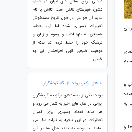
دیدنی ترین استان های ایران در شمال
کشور، شهرستان تالش است. تالش یا نام
قدیم آن طوالش در طول تاریخ دستخوش
تغییرات بسیاری شده اما این خطه،
ریای
همچنان نه تنها آداب و رسوم و زبان و
فرهنگ خود را حفظ کرده اند بلکه از
موهبت طبیعی الهی اطرافشان نیز به
مای
خوبی...
تا نسیم
10 هتل لوکس پوکت از نگاه گردشگران
آب و
هنده
پوکت یکی از مقصدهای برگزیده گردشگران
د بوده و دریا به
ایرانی در سال های اخیر به شمار می رود و
هر ساله تعداد بسیاری برای گذران
تعطیلات در این ناحیه به تایلند سفر می
حلی ها و
نمایند. با توجه به تعدد هتل ها در این