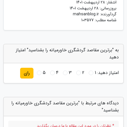
انتشار:
28 اردیبهشت 1401
بروزرسانی:
28 اردیبهشت 1401
گردآورنده:
mahsanblog.ir
شناسه مطلب: 103577
به "برترین مقاصد گردشگری خاورمیانه را بشناسید" امتیاز
دهید
امتیاز دهید:
1
2
3
4
5
رای
دیدگاه های مرتبط با "برترین مقاصد گردشگری خاورمیانه را
بشناسید"
* نظرتان را در مورد این مقاله با ما درمیان بگذارید