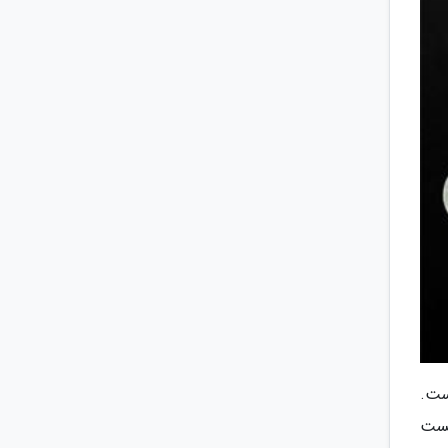
ست.
تست