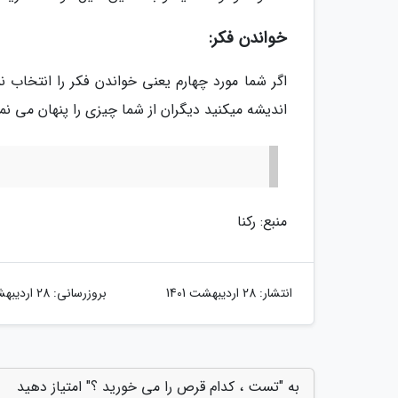
خواندن فکر:
اگر شما مورد چهارم یعنی خواندن فکر را انتخاب
اندیشه میکنید دیگران از شما چیزی را پنهان می نما
منبع: رکنا
انتشار:
28 اردیبهشت 1401
بروزرسانی:
28 اردیبهشت 1401
به "تست ، کدام قرص را می خورید ؟" امتیاز دهید