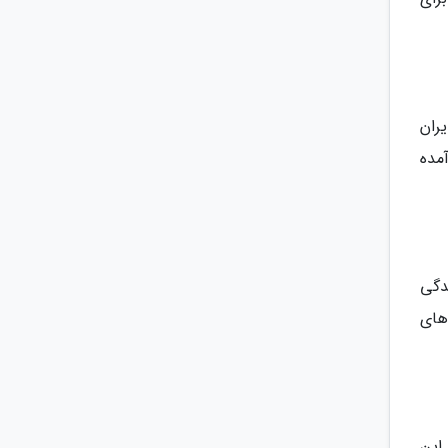
 داشتند. مدیران
مده
دگی
های
این