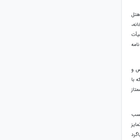
هتل
نه،
بندی و نرخ گذاری تأسیسات دنیاگردی تاسیسات دنیاگردی مصوب سال 1394 هیأت
آئین نامه
ص و
ه با
تاز
حسب
ایز
گرد