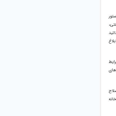
تور
تی،
تید
ه(1399) از سوی وزیر ابلاغ
ایط
های
صلاح
انه