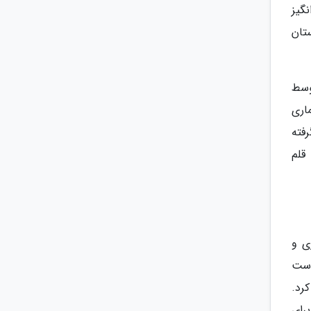
گیز
تان
وسط
اری
فته
قلم
ی و
است
رد.
برای