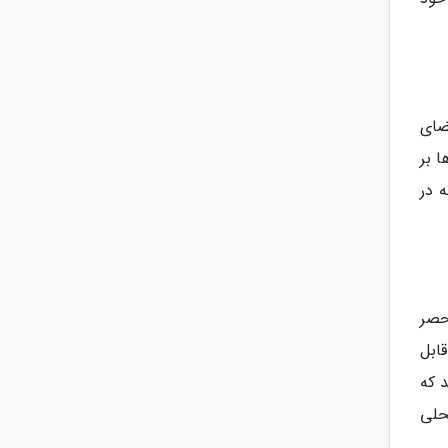
ضای
 بر
 در
حصر
ابل
 که
حلی