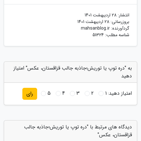
انتشار:
28 اردیبهشت 1401
بروزرسانی:
28 اردیبهشت 1401
گردآورنده:
mahsanblog.ir
شناسه مطلب: 51324
به "دره توپ یا توریش؛جاذبه جالب قزاقستان، عکس" امتیاز
دهید
امتیاز دهید:
1
2
3
4
5
رای
دیدگاه های مرتبط با "دره توپ یا توریش؛جاذبه جالب
قزاقستان، عکس"