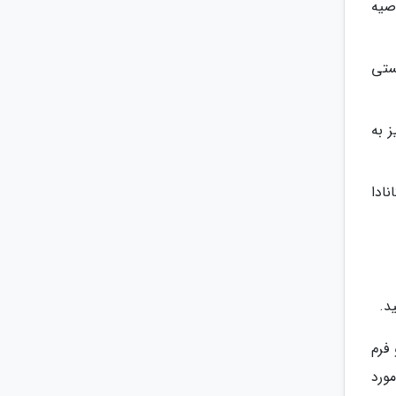
صیه
ستی
 به
نادا
ا (IRCC) ایجاد کنید و فرم
ورد