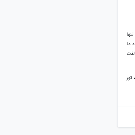
نها
 ما
لذت
 تور