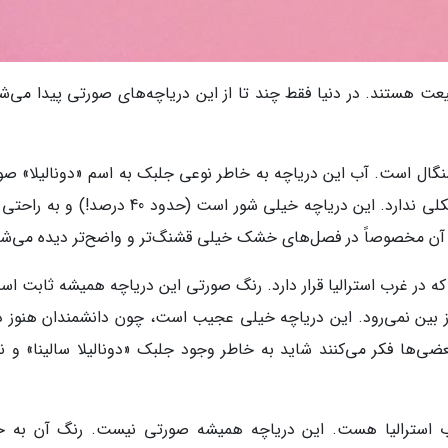
 هستند. در دنیا فقط چند تا از این دریاچه‌های صورتی پیدا می‌شو
ور سنگال است. آب این دریاچه به خاطر نوعی جلبک به اسم «دونالیلا» ص
رنگ شده. نگران نباشید، شنا کردن در آن هیچ مشکلی ندارد. این دریاچه خیلی شور است (حدود 40 در
 آن مخصوصاً در فصل‌های خشک خیلی قشنگ‌تر و واضح‌تر دیده می‌شو
ه در غرب استرالیا قرار دارد. رنگ صورتی این دریاچه همیشه ثابت اس
ز بین نمی‌رود. این دریاچه خیلی عجیب است، چون دانشمندان هنوز د
‌ها فکر می‌کنند شاید به خاطر وجود جلبک «دونالیلا سالینا» و ن
رب استرالیا هست. این دریاچه همیشه صورتی نیست. رنگ آن به خ