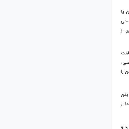
 یا
سدی
 از
لغت
صی،
 را
بدن
ا از
رد و