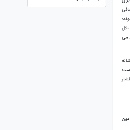
رای
افی
 شوند؛
لال
 می
شانه
است
فشار
مین