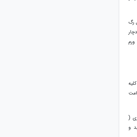
ل رگ
چار
ورم
لیه
امت
ری (
بد و