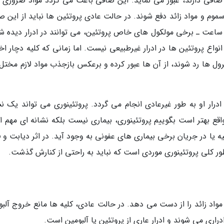
صافی دارند، عبور می نماید. این صافی باعث می گردد مواد ضروری ب
م و مواد زائد دفع شوند. در حالت عادی پروتئین ها نباید از این ص
گذرند. البته در حدی کم ـ زیر 150 میلی گرم در 24 ساعت ـ برخی مولکول های خاص پروتئین، می توانند در ادرار دیده
اع پروتئین ها در ادرار غیرطبیعی نیست. اما زمانی که کلیه دچار اخت
رول ها رد شوند، از آن ها عبور کرده و برعکس بازجذب مواد لازم مختل
 ادرار او به طور غیرعادی انجام می گردد. پروتئینوری می تواند یک ن
واقع بهتر است بگوییم پروتئینوری، بیماری نیست بلکه نشانه ای مهم 
ه یا در جریان برخی بیماری های عفونی به وجود آید. در اثر دیابت و 
ر کلی پروتئینوری موردی است که نباید به راحتی از کنارش گذشت.
مواد زائد را از دست می دهد. در حالت عادی، کلیه ها مانع خروج آلبو
راری می شوند و ادرار عاری از پروتئین یا آلبومین است.