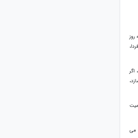
 روز
یعنی تا صبح فردا،
اگر
 سازد،
میت
 می