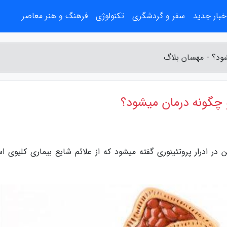
خبار جدید
سفر و گردشگری
تکنولوژی
فرهنگ و هنر معاصر
شود؟ - مهسان بلاگ
 چگونه درمان میشود؟
 در ادرار پروتئینوری گفته میشود که از علائم شایع بیماری کلیوی ا