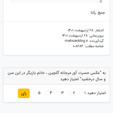
منبع: رکنا
انتشار:
28 اردیبهشت 1401
بروزرسانی:
28 اردیبهشت 1401
گردآورنده:
mahsanblog.ir
شناسه مطلب: 108284
به "عکس حسرت آور مرجانه گلچین ، خانم بازیگر در این سن
و سال درخشید" امتیاز دهید
امتیاز دهید:
1
2
3
4
5
رای