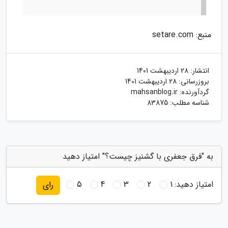
منبع: setare.com
انتشار:
28 اردیبهشت 1401
بروزرسانی:
28 اردیبهشت 1401
گردآورنده:
mahsanblog.ir
شناسه مطلب: 83875
به "فرق جعفری با گشنیز چیست؟" امتیاز دهید
امتیاز دهید:
1
2
3
4
5
رای