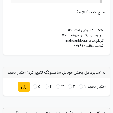
منبع: دیجیکالا مگ
انتشار:
28 اردیبهشت 1401
بروزرسانی:
28 اردیبهشت 1401
گردآورنده:
mahsanblog.ir
شناسه مطلب: 33269
به "مدیرعامل بخش موبایل سامسونگ تغییر کرد" امتیاز دهید
امتیاز دهید:
1
2
3
4
5
رای