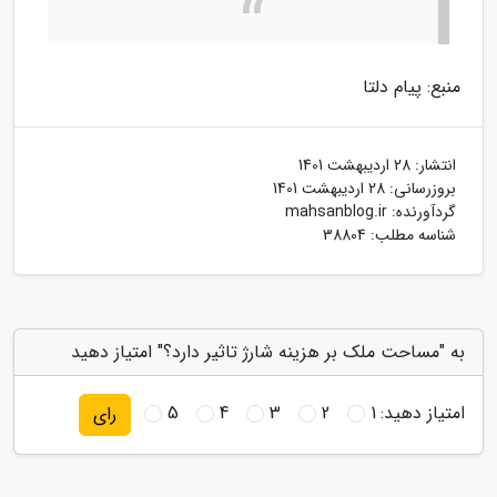
منبع: پیام دلتا
انتشار:
28 اردیبهشت 1401
بروزرسانی:
28 اردیبهشت 1401
گردآورنده:
mahsanblog.ir
شناسه مطلب: 38804
به "مساحت ملک بر هزینه شارژ تاثیر دارد؟" امتیاز دهید
امتیاز دهید:
1
2
3
4
5
رای