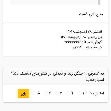
منبع: الی گشت
انتشار:
28 اردیبهشت 1401
بروزرسانی:
28 اردیبهشت 1401
گردآورنده:
mahsanblog.ir
شناسه مطلب: 82706
به "معرفی 11 جنگل زیبا و دیدنی در کشورهای مختلف دنیا"
امتیاز دهید
امتیاز دهید:
1
2
3
4
5
رای