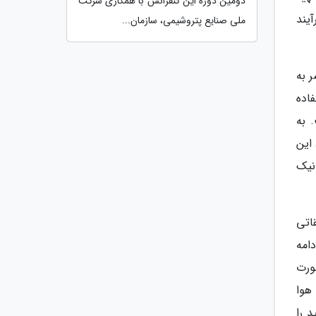
دومین دوره این کنفرانس با همکاری شرکت
یند
ملی صنایع پتروشیمی، سازمان...
 به
اده
 به
این
نیک
قاتی
امه
ورت
هوا
 را