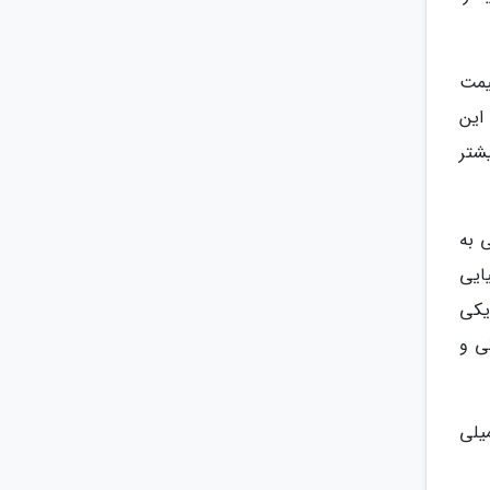
یمت
 نانویی این
شتر
 به
ایی
یکی
ی و
یلی