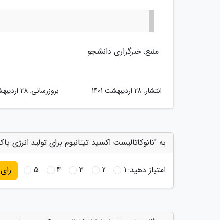
منبع: خبرگزاری دانشجو
انتشار:
28 اردیبهشت 1401
بروزرسانی:
28 اردیبهشت 1401
به "نانوکاتالیست اکسید تیتانیوم برای تولید انرژی پ
امتیاز دهید:
1
2
3
4
5
رای