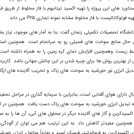
د های این پروژه را تهیه اکسید تیتانیوم با فاز مخلوط از طریق فرآ
وتوکاتالیست با فاز مخلوط مشابه نمونه تجاری P25 می داند.
نشگاه تحصیلات تکمیلی زنجان گفت: بنا به آمار های موجود، نیاز بشر
 حال منابع سوخت های فسیلی رو به سرانجام است. همچنین استف
 زیست وهمچنین افزایش دمای کره زمین را به همراه داشته است.
 از بهترین روش ها برای چیره شدن بر این چالش جهانی باشد. کاربرد 
ل انرژی نور خورشید به سوخت­ های پاک و تخریب آلاینده های ارگا
سال دارای هوای آفتابی است، بنابراین با سرمایه گذاری در مراحل تحقی
نه تبدیل انرژی خورشید به سوخت­ های پاک دست یافت. همچنین در اد
دکربن و گاز های آلاینده دیگر در محلول­ های آبی، آن ها را به ص
و همچنین مفیدتر کاهش داد. به این ترتیب هم می توان از آلودگی 
سیدکربن به فرمالدئید، فرمیک اسید و نهایتاً متانول، انرژی خورشید