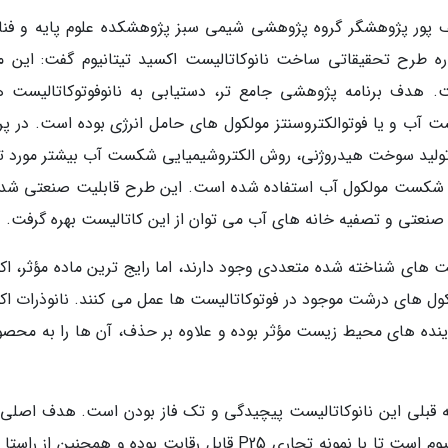
ف پور پژوهشگر گروه پژوهشی شیمی سبز پژوهشکده علوم پایه و فنا
ه طرح تحقیقاتی ساخت نانوکاتالیست اکسید تیتانیوم گفت: این مق
. هدف برنامه پژوهشی جامع تر، دستیابی به نانوفوتوکاتالیست ه
 تولید سوخت هیدروژنی، روش الکتروشیمیایی شکست آب بیشتر مورد ت
رای شکست مولکول آب استفاده شده است. این طرح قابلیت صنعتی شدن
صنعتی و تصفیه خانه­ های آب می توان از این کاتالیست بهره گرفت.
ت های شناخته شده متعددی وجود دارند، اما رایج ترین ماده مؤثر، اک
ولکول های درشت موجود در فوتوکاتالیست ها عمل می کنند. نانوذرات اک
لاینده های محیط زیست مؤثر بوده و علاوه بر حذف، آن ها را به محصو
بلی این نانوکاتالیست پیچیدگی و تک فاز بودن است. هدف اصلی 
طرح ساخت فوتوکاتالیست فاز مخلوط اکسید تیتانیوم است تا با نمونه تجاری P25 قابل رقابت بوده و همچنین از