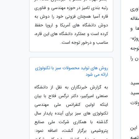
رتبه بندی تامیز در حوزه مهندسی و فناوری
وری
قاره آسیا همچنان فزونی خود را دوش به
اله
دوش دانشگاه های آمریکا و اروپا حفظ
ا و
کرده است و عملکرد دانشگاه های این قاره،
نانوکاتالیست های با کارایی بالا برای واکنش شکست آب و یا فوتوالکتروسنتز مولکول های حامل انرژی بوده است. در پروژه­
مناسب و درخور توجه است.
وجه
 را
روش های تولید محصولات سبز با تکنولوژی
ارائه می شود
سید
به گزارش خبرنگاران به نقل از دانشگاه
سید
صنعتی امیرکبیر، دکتر نرگس فلاح با بیان
لات
اینکه اولین کنفرانس ملی مهندسی
تکنولوژی های سبز برای آینده پایدار سال
گذشته با همکاری شرکت ملی صنایع
این
پتروشیمی برگزار گشت، اضافه نمود:
 راستا تهیه