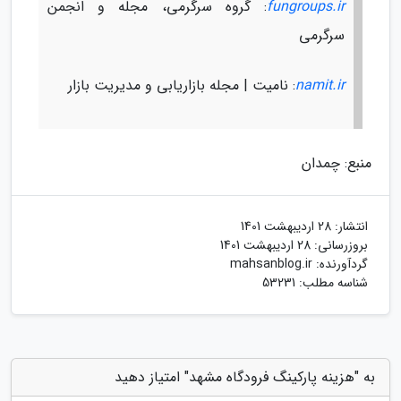
fungroups.ir
: گروه سرگرمی، مجله و انجمن
سرگرمی
namit.ir
: نامیت | مجله بازاریابی و مدیریت بازار
منبع: چمدان
انتشار:
28 اردیبهشت 1401
بروزرسانی:
28 اردیبهشت 1401
گردآورنده:
mahsanblog.ir
شناسه مطلب: 53231
به "هزینه پارکینگ فرودگاه مشهد" امتیاز دهید