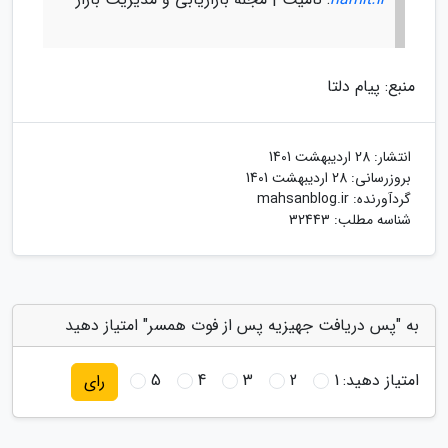
منبع: پیام دلتا
انتشار:
28 اردیبهشت 1401
بروزرسانی:
28 اردیبهشت 1401
گردآورنده:
mahsanblog.ir
شناسه مطلب: 32443
به "پس دریافت جهیزیه پس از فوت همسر" امتیاز دهید
امتیاز دهید:
1
2
3
4
5
رای