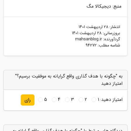
منبع: دیجیکالا مگ
انتشار:
28 اردیبهشت 1401
بروزرسانی:
28 اردیبهشت 1401
گردآورنده:
mahsanblog.ir
شناسه مطلب: 94272
به "چگونه با هدف گذاری واقع گرایانه به موفقیت برسیم؟"
امتیاز دهید
امتیاز دهید:
1
2
3
4
5
رای
دیدگاه های مرتبط با "چگونه با هدف گذاری واقع گرایانه به