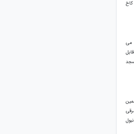
کاخ
 می
ابل
سجد
مین
رقی
نبول