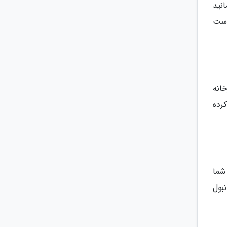
نید
است
انه
رده
شما
بول