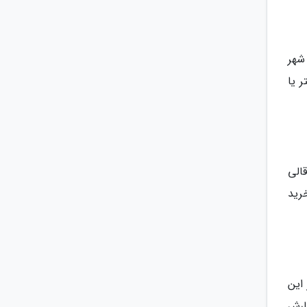
شهر
 یا
الی
رید
 بیش از 50 نوع کباب در این
ارش