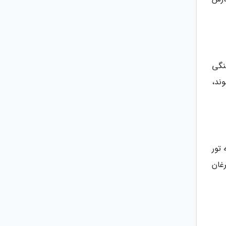
نگی
وند،
 تور
رغان