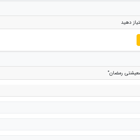
یاز دهید
 معیشتی رمضان"