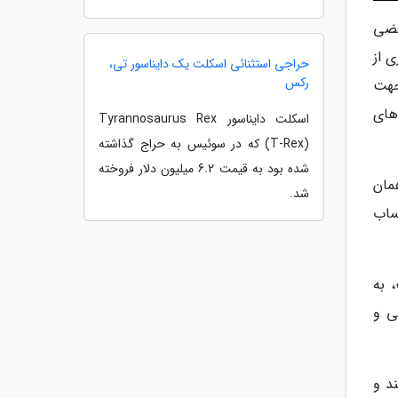
عضی
 از
حراجی استثنائی اسکلت یک دایناسور تی،
رکس
جهت
های
اسکلت دایناسور Tyrannosaurus Rex
(T-Rex) که در سوئیس به حراج گذاشته
شده بود به قیمت 6.2 میلیون دلار فروخته
مان
شد.
ساب
 به
ی و
د و