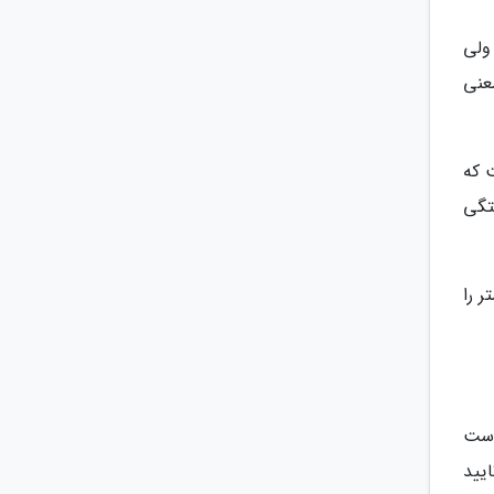
ولی
عنی
 که
تگی
ی کره زمین واقع شده است و 12 هزار و 900 کیلومتر را
است
یید