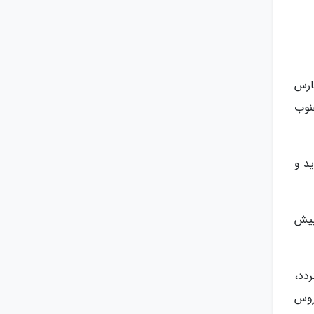
ارس
نوب
اید و
بیش
دد،
ین ساروس