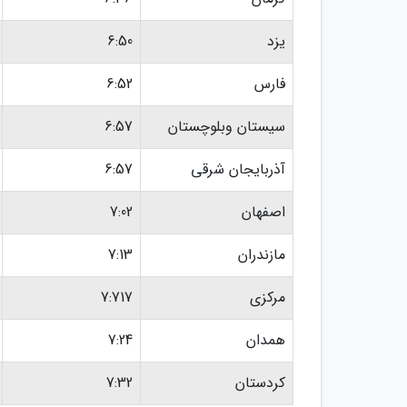
یزد
6:50
فارس
6:52
سیستان وبلوچستان
6:57
آذربایجان شرقی
6:57
اصفهان
7:02
مازندران
7:13
مرکزی
7:717
همدان
7:24
کردستان
7:32