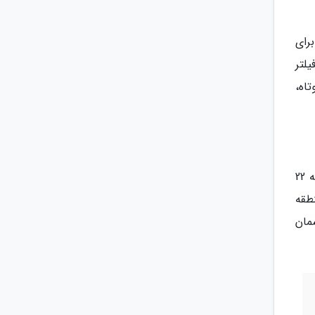
رای
لتر
تاه،
مدیر انجمن نجوم آماتوری ایران با بیان اینکه 2 هفته پس از خورشیدگرفتگی 5 دی ماه در شبانگاه آدینه 21 و بامداد شنبه 22
طقه
مان