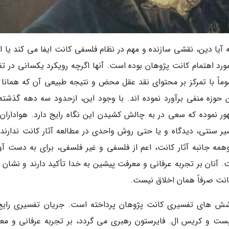
آیا دین، نقشی سازنده و مهم در نظام فلسفی کانت ایفا می ­کند یا ای
رد اهتمام کانت­ پژوهان بوده است. آنها اگرچه رویکرد یکسانی در تف
موماً با تمرکز بر محتوای نقد عقل محض و نتیجه طبیعی آن که همانا 
 حوزه منفی برآورد نموده ­اند. با وجود این، ازحدود سه دهه گذشته،
 نموده که سعی در به چالش کشیدن این نگاه رایج دارد. هواداران 
یر سنتی، دیدگاه و یا حتی روش واحدی در مطالعه آثار کانت ندارند، 
 وهمه جانبه آثار کانت، اعم از فلسفی و غیر فلسفی، برای به دست آو
. آنان بر تجربه عرفانی و معرفت پیشین به خدا تأکید دارند و نشان د
انت صرفاً همان اخلاق نیست.
وشش ­های تفسیری کانت پژوهان پرداخته است. جریان تفسیری رایج
ت و کریس ال. فایرستون رهبری می گردد، بر تجربه عرفانی و مع