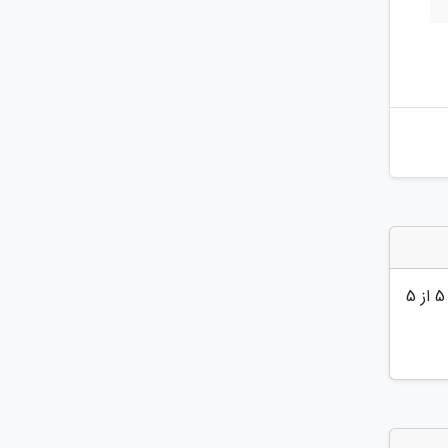
5
از 5