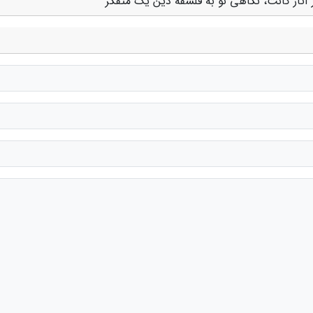
 آثار کانت، نگاهی نو به فلسفه دین یک متفکر"