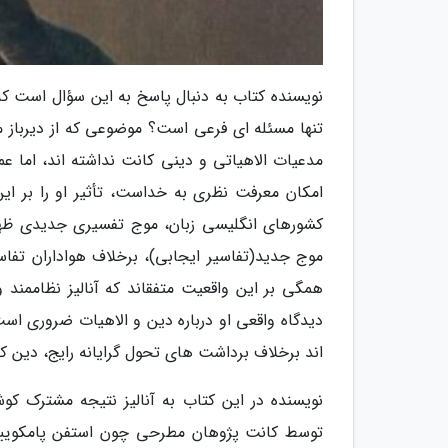
نویسنده کتاب به دنبال پاسخ به این سؤال است که 
تنها مسئله ای فرعی است؟ موضوعی که از دیرباز مو
مدعیات الاهیاتی و دینی کانت نداشته­ اند، اما ع
امکان معرفت نظری به خداست، تأثیر او را بر این
کشورهای انگلیسی زبان، موج تفسیری جدیدی ظهور
موج جدید(تفاسیر ایجابی)، برخلاف هواداران تفاس
همگی بر این واقعیت متفق­اند که آنالیز نظام­مند
دیدگاه واقعی او درباره دین و الاهیات ضروری است
اند برخلاف برداشت های تحول گرایانه رایج، دین ک
نویسنده در این کتاب به آنالیز نتیجه مشترک ک
توسط کانت پژوهان مطرحی چون استفن پامکوییس