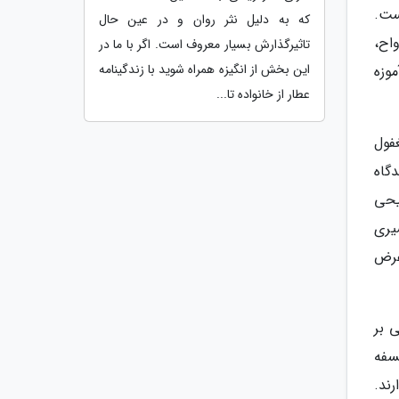
ست.
که به دلیل نثر روان و در عین حال
اح،
تاثیرگذارش بسیار معروف است. اگر با ما در
این بخش از انگیزه همراه شوید با زندگینامه
موزه
عطار از خانواده تا...
فول
گاه
یحی
یری
عرض
 بر
سفه
رند.