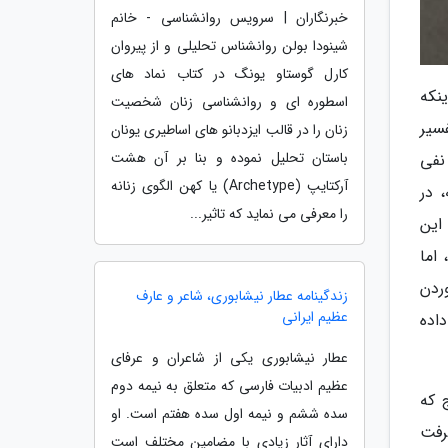
خبرنگاران | سرویس روانشناسی - خانم
شینودا بولن روانشناس تحلیلی و از پیروان
کارل گوستاو یونگ در کتاب نماد های
نکه
اسطوره ای و روانشناسی زنان شخصیت
سیر
زنان را در قالب ایزدبانو های اساطیری یونان
باستان تحلیل نموده و بنا بر آن هشت
نفی
آرکتایپ (Archetype) یا کهن الگوی زنانه
 در
را معرفی می نماید که تاثیر...
این
اما
ردن
زندگینامه عطار نیشابوری، شاعر و عارف
عظیم ایرانی
اده
عطار نیشابوری یکی از شاعران و عرفای
عظیم ادبیات فارسی که متعلق به نیمه دوم
 که
سده ششم و نیمه اول سده هفتم است. او
رفت
دارای آثار زیادی با مضامین مختلف است