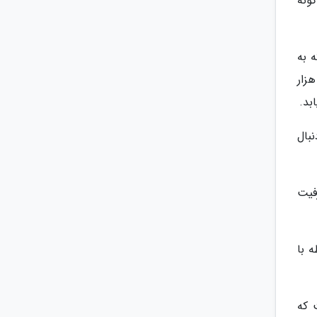
گونه
 به
ت کشت های گلخانه ای حرکت کردیم، 220 هزار کیلومتر مربع اراضی قابل کشت در کشور داریم که 10 هزار
بال
فیت
 با
 که