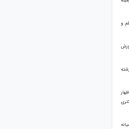
ینه
م و
وزش
شته
ل دارد، اظهار
ی تا دکتری
انه