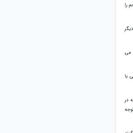
 را
یگر
ه می
 با
 در
وجه