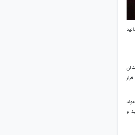
نید
شان
رار
واد
د و