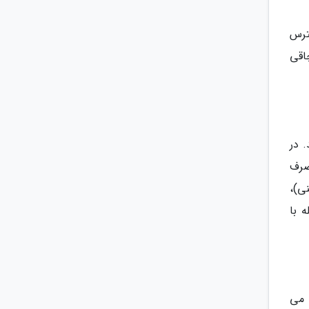
ترس
اقی
 در
صرف
یب زمینی)،
 با
 می