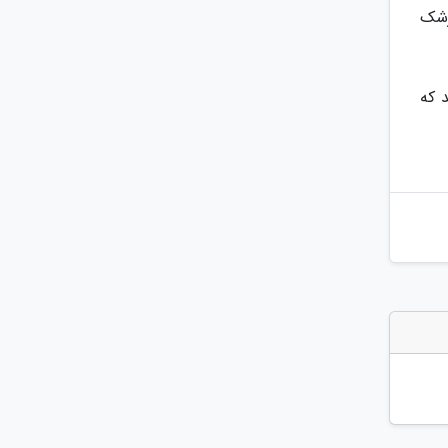
زشک
 که