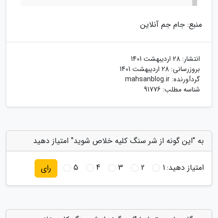
منبع: جام جم آنلاین
انتشار:
28 اردیبهشت 1401
بروزرسانی:
28 اردیبهشت 1401
گردآورنده:
mahsanblog.ir
شناسه مطلب: 91776
به "این گونه از شر سنگ کلیه خلاص شوید" امتیاز دهید
امتیاز دهید:
1
2
3
4
5
رای