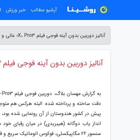
آرشیو مطالب
خبر ورزش
ا
آنالیز دوربین بدون آینه فوجی فیلم X، Pro3؛ عالی و دقیق، اما برای افراد خاص - مهسان بلاگ
آنالیز دوربین بدون آینه فوجی فیلم X، Pro3؛ عالی و دقیق، اما برای افراد خاص
پیش در کشور هندوستان از آن رونمایی شده بود، خ
انداز یاب دوگانه (هیبریدی) در میان رقبای خو
سنسور 26 مگاپیکسلی، فوکوس اتوماتیک سریع و قابلیت فیلم برداری با کیفیت 4k اشاره نمود.