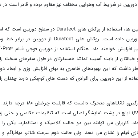
وربین در شرایط آب وهوایی مختلف نیز مقاوم بوده و قادر است در د
یکی از شاخص ترین ویژگی های ظاهری این دوربین ها، استفاده از روکش های Duratect در سطح دوربی
منحصربه فرد، محکم تر و بسیار نایاب به این دوربین داده است. روکش های Duratect از دوربین د
و خیالتان از بابت آسیب تماشا همسفرتان در طول سفرهای سخت ر
ر نظر داشت که این بهبودهای ظاهری به بهای افزایش وزن و ابعاد دور
اده از این دوربین برای افرادی که دست های کوچکی دارند چندان ر
یکی از نوآوری های فوجی فیلم را می توان به کارگیری LCDهای متحرک دانست که قابلیت
نوآوری اصلی در نصب یک LCD جداگانه با ابعاد 1,28 اینچ در پشت نمایشگر اصلی است که تنظیمات عکاسی را حتی
 کاربران می توانند بین دو حالت کلاسیک و استاندارد، یکی را ب
ازی فیلم را نشان می دهد. ولی حالت دوم سرعت شاتر، دیافراگم و س