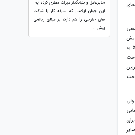
مدیرعامل و بنیانگذار میراث مطرح کرده ایم.
مای
این جوان ایلامی که سابقه کار با شرکت
های خارجی را هم دارد، بر مبنای ریاضی
پیش...
ن است که لمسی
ر برابر خط وخش
محافظت می نمایند و طول عمر دستگاه شما را نیز افزایش خواهند داد. هنگام استفاده از دوربین فوجی فیلم X-Pro3 به
احت
بین
احت
 چرخش 180 درجه دارند. ولی
 زمانی
رای
ایر