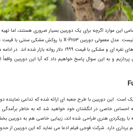
امی این موارد اگرچه برای یک دوربین بسیار ضروری هستند، اما تهیه و
کارگیری 
دلار و نسخه دیگری با روکش Duratect و در رنگ های نقره ای و مشکی با قیمت 1999 دلار روانه بازار شده اند. د
رفی جامع تر دوربین فوجی فیلم X-Pro3 می پردازیم و به این سوال پاسخ خواهیم داد که آیا این دوربین واقعا
یک است. این دوربین با طرح جعبه ای ارائه شده که تداعی نماینده دور
ه احساس خاصی در انگشتان خود خواهید شد که به خاطر برآمدگی 
با رویکردی هنری طراحی شده اند، زیبایی خاصی هم به دوربین بخش