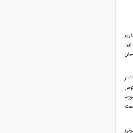
ویر
این
سان
داز
کوس
ژه،
سمت
 X-Pro3 از یک سنسور 26/1 مگاپیکسلی X-Trans CMOS 4 و موتور