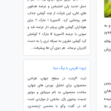
نسل جدید پلی استیشن و عرضه هدفون
های عالی، این شرکت از چند گوشی جذاب
هم رونمایی کرد. اکسپریا 1 مارک 2 برای
 به
هواداران گوشی های پرچم دار عرضه شد و
همه آن ها در یک دستگاه معمولاً متداول نیست. مدل معمولی دوربین X-Pro3 با روکش مشکی سنتی با قیمت 1799
سونی با عرضه اکسپریا 5 مارک 2 کوشش
کرد گوشی مقرون به صرفه تری را به دست
ر ادامه مقاله
کاربران برساند. هر دوی آن ها پیشرفت...
ً ارزش
ثروت آفرینی با بیگ دیتا
ثبت 4پتنت در سطح جهان، طراحی
بین
محصولی برای تحلیل بورس های جهان،
های
ساخت محصولی به نام مینیاتور و موتور
یده
جست وجوی زال، بخشی از مواردی است
که در گفت وگو با محسن ارجمندی،
اند. ظاهر دوربین شباهت زیادی با دوربین های فیلم برداری دارد. شرکت فوجی فیلم ادعا می نماید که این دوربین از حدود 70