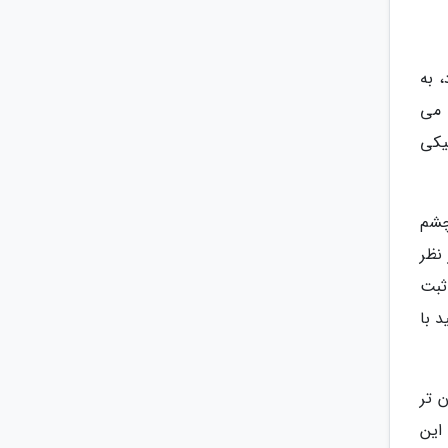
دد، به
 می
یکی
چشم
نظر
ثبت
د با
 تر
این