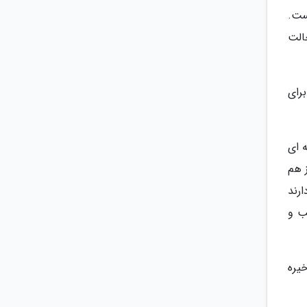
ست.
 حالت
ا برای
مه ها شامل یک دایل برای forward command، دکمه ای
ز هم
رند
ب و
ضای ذخیره