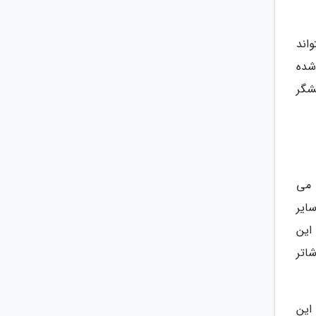
اند
شده
شگر
ن می
سایر
این
 سرعت شاتر
نظیمات ISO کافی است تا این