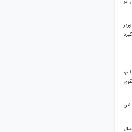
اثر
وزیر
یرد
یم،
گوی
این
 سال