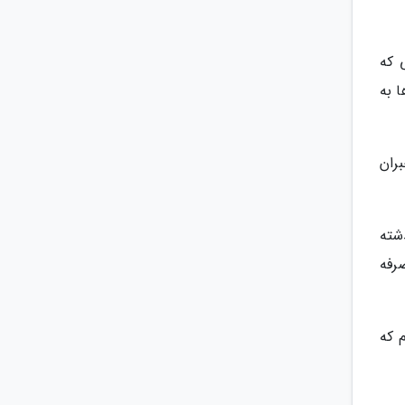
 که
 به
ین بخش جبران
بت به سال گذشته
است. یعنی قرار است همه 10 درصد صرفه
 که