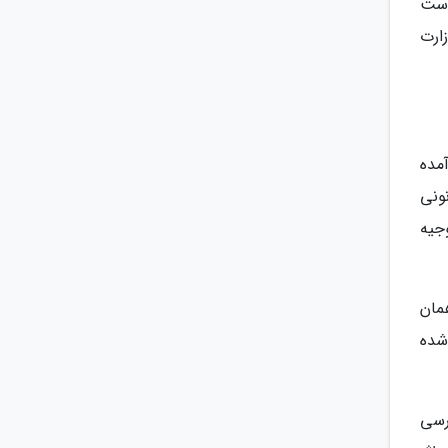
است
ع رسانی وزارت
مده
ونی
جیه
 همان
 مگاوات شناسایی شده
رسی