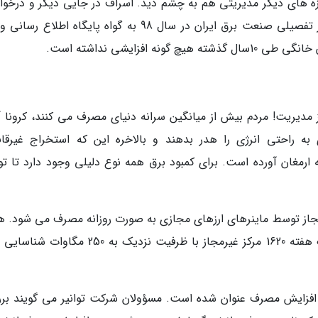
 های دیگر مدیریتی هم به چشم دید. اسراف در جایی دیگر و درخو
صرفه جویی از جیب دیگری! جالب تر این که آمار تفصیلی صنعت برق ایران در سال 98 به گواه پایگاه اطلا
افزایشی نداشته است.
دیریت! مردم بیش از میانگین سرانه دنیای مصرف می کنند، کرونا آ
 راحتی انرژی را هدر بدهند و بالاخره این که استخراج غیرقان
ارمغان آورده است. برای کمبود برق همه نوع دلیلی وجود دارد تا تو
تر از 300 مگاوات برق غیرمجاز توسط ماینرهای ارزهای مجازی به صورت روزانه مصرف می شود.
وزارت نیرو همچنین اعلام کرده است فقط طی یک هفته 1620 مرکز غیرمجاز با ظرفیت نزدیک به 250
ین افزایش مصرف عنوان شده است. مسؤولان شرکت توانیر می گویند بر