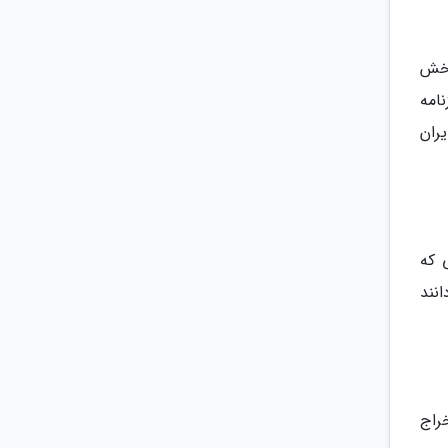
زان مصرف انرژی بخش
ترازنامه
ران
 که
نند
راج