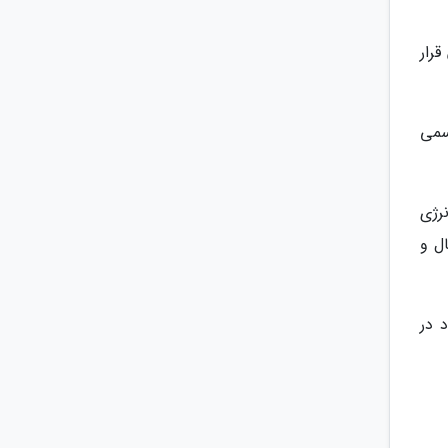
رار
سمی
رژی
نتقال و
 در