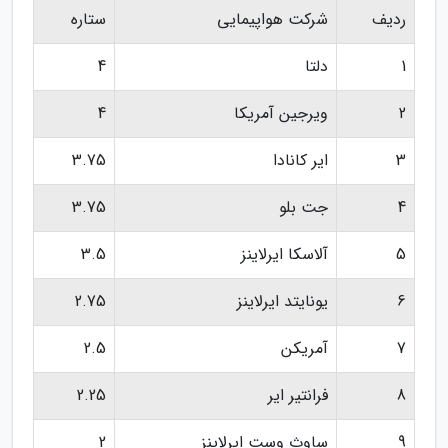
ردیف
شرکت هواپیمایی
ستاره
1
دلتا
4
2
ویرجین آمریکا
4
3
ایر کانادا
3.75
4
جت بلو
3.75
5
آلاسکا ایرلاینز
3.5
6
یونایتد ایرلاینز
2.75
7
آمریکن
2.5
8
فرانتیر ایر
2.25
9
ساوث وست ایرلاینز
2