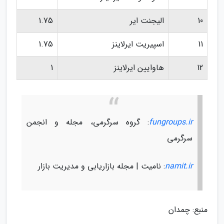
10
الیجنت ایر
1.75
11
اسپیریت ایرلاینز
1.75
12
هاوایین ایرلاینز
1
fungroups.ir
: گروه سرگرمی، مجله و انجمن
سرگرمی
namit.ir
: نامیت | مجله بازاریابی و مدیریت بازار
منبع: چمدان