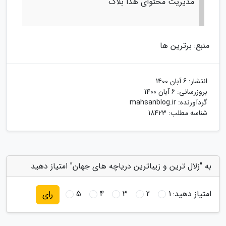
مدیریت محتوای هدا بلاگ
منبع: برترین ها
انتشار:
6 آبان 1400
بروزرسانی:
6 آبان 1400
گردآورنده:
mahsanblog.ir
شناسه مطلب: 18423
به "زلال ترین و زیباترین دریاچه های جهان" امتیاز دهید
امتیاز دهید:
1
2
3
4
5
رای