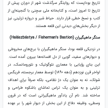
تاریخ بوداپست که روایتگر سرگذشت شهر از دوران پیش از
تاریخ تا امروز است، و کتابخانه ملی سِچِنی با گنجینه‌ای از
کتب و نسخ خطی قرار دارند. حیاط شیر و دروازه تزئینی نیز
از دیگر بخش‌های دیدنی این قلعه هستند.
سنگر ماهیگیران (Halászbástya / Fisherman's Bastion)
در نزدیکی قلعه بودا، سنگر ماهیگیران با برج‌های مخروطی
و دیوارهای سفید، گویی از دل افسانه‌ها بیرون آمده است.
این بنای رؤیایی با معماری نئوگوتیک و نئورومانسک، در
اواخر قرن نوزدهم (دهه 1890) توسط معمار برجسته، فریگس
شولک، نه به عنوان یک دژ نظامی، بلکه صرفاً برای اهداف
تزئینی و به عنوان یک تراس تماشای باشکوه طراحی و
ساخته شد. نام آن یادآور ماهیگیرانی است که در قرون
وسطی، وظیفه دفاع از این بخش از دیوار شهر را بر عهده