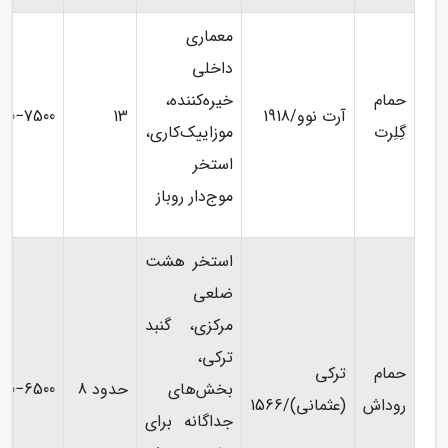
معماری
داخلی
حمام
خیره‌کننده،
آرت نوو/1918
13
00−7500 HUF
گِلِرت
موزاییک‌کاری،
استخر
موج‌دار روباز
استخر هشت
ضلعی
مرکزی، گنبد
ترکی،
حمام
ترکی
بخش‌های
حدود 8
00−6500 HUF
روداش
(عثمانی)/1566
جداگانه برای