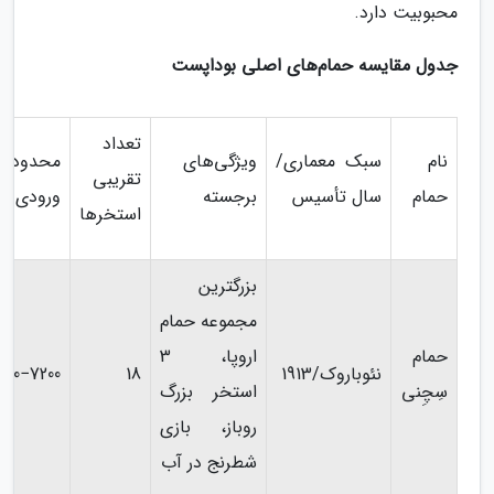
محبوبیت دارد.
جدول مقایسه حمام‌های اصلی بوداپست
تعداد
نام
سبک معماری/
ویژگی‌های
محدوده
تقریبی
حمام
سال تأسیس
برجسته
ورودی (ت
استخرها
بزرگترین
مجموعه حمام
حمام
اروپا، 3
نئوباروک/1913
18
00−7200 HUF
سِچِنی
استخر بزرگ
روباز، بازی
شطرنج در آب