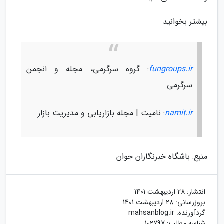
بیشتر بخوانید
fungroups.ir
: گروه سرگرمی، مجله و انجمن
سرگرمی
namit.ir
: نامیت | مجله بازاریابی و مدیریت بازار
منبع: باشگاه خبرنگاران جوان
انتشار:
28 اردیبهشت 1401
بروزرسانی:
28 اردیبهشت 1401
گردآورنده:
mahsanblog.ir
شناسه مطلب: 102797