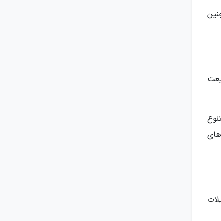
چنین
یعت
نوع
‌های
لات