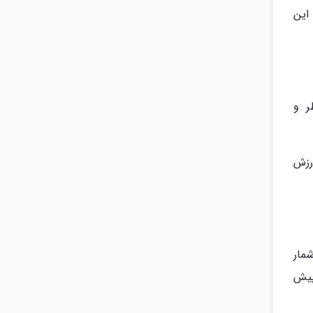
این
ر و
ارزش
 شمار
 بیش از 75 میلیون سال پیش