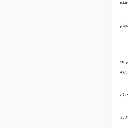
هده
جام
پارک مجسمه‌های دایناسور هواهین حاوی بیش از 100 مجسمه دایناسور به اندازه واقعی است که در فضایی به مساحت 14
شته
دیک
کنید