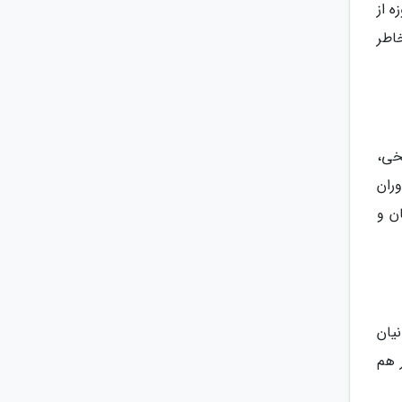
ه از
اطر
خی،
ران
ن و
یان
 هم