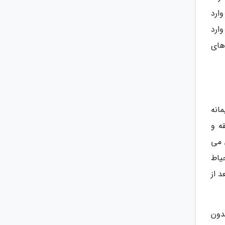
ارد
ارد
های
انه
ه و
 می
یاط
 از
دون