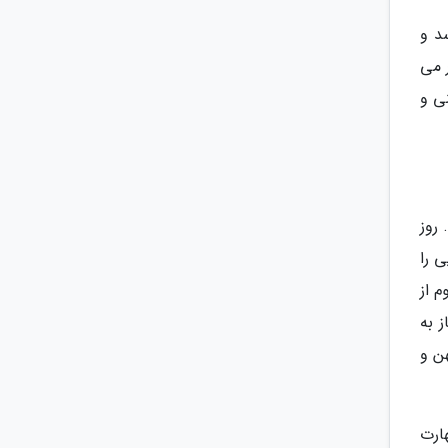
د و
 می
ی و
روز
 را
 از
 به
ن و
ارت