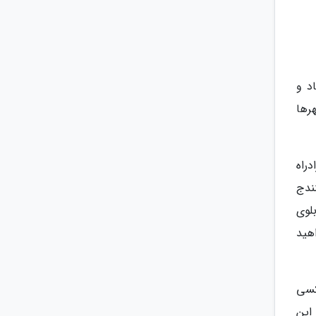
د و
رها
دراه
ندج
بلوی
اهید
اکسی
این