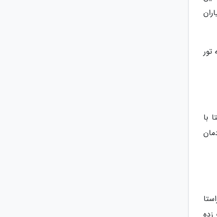
ران
 تور
 با
مان
استا
زده