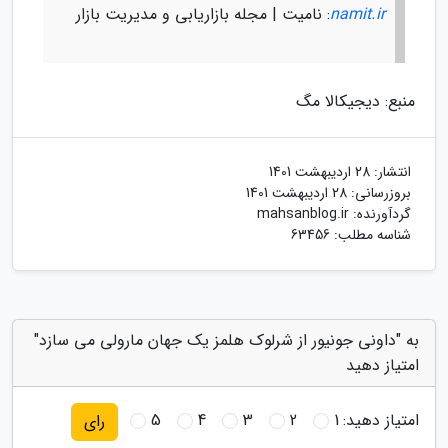
namit.ir
: نامیت | مجله بازاریابی و مدیریت بازار
منبع: دیجیکالا مگ
انتشار:
28 اردیبهشت 1401
بروزرسانی:
28 اردیبهشت 1401
گردآورنده:
mahsanblog.ir
شناسه مطلب: 63456
به "داونی جونیور از شرلوک هلمز یک جهان مارولی می سازد"
امتیاز دهید
امتیاز دهید:
1
2
3
4
5
رای