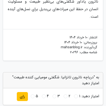
ناترون یادآور شگفتی‌های بی‌نظیر طبیعت و مسئولیت
انسان در حفظ این میراث‌های بی‌بدیل برای نسل‌های آینده
است.
انتشار:
10 خرداد 1404
بروزرسانی:
10 خرداد 1404
گردآورنده:
mahsanblog.ir
شناسه مطلب: 20296
به "دریاچه ناترون تانزانیا: شگفتی مومیایی کننده طبیعت"
امتیاز دهید
امتیاز دهید:
1
2
3
4
5
رای