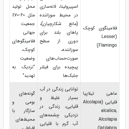
اسپیرولینا، لانه‌سازی
محل تولید
در محیط سوزاننده
مثل 60-70٪
(مانع شکارچیان)،
جمعیت
فلامینگوی کوچک
پاهای بلند برای
جهانی
(Lesser
دوری از سطح
فلامینگوهای
Flamingo)
سوزاننده،
کوچک،
صورت‌حساب‌های
وضعیت
پیچیده برای فیلتر
"نزدیک به
جلبک‌ها
تهدید"
توانایی زندگی در آب
ماهی تیلاپیا
گونه‌های
بسیار غلیظ و
قلیایی (Alcolapia
بومی و
قلیایی، زندگی در
alcalica,
سازگار با
نزدیکی چشمه‌های
Alcolapia
محیط‌های
آب گرم با قلیایی
latilabris)
افراطی