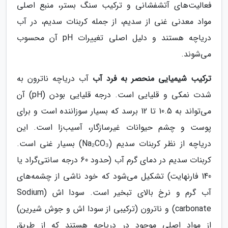
فعالیت‌های آتشفشانی و ترکیب سنگ بستر، منبع اصلی
مواد معدنی غنی از سدیم، از جمله کربنات سدیم، در آب
دریاچه هستند و دلیل اصلی تغییرات pH آن محسوب
می‌شوند.
ترکیب شیمیایی منحصر به فرد آب
آب دریاچه ناترون به
شدت نمکی و قلیایی است. درجه قلیایی بودن (pH) آن
می‌تواند به 10.5 تا 12 برسد که بسیار سوزاننده است و برای
پوست و چشم حیوانات غیرسازگار، آسیب‌زا است. این
دریاچه از نظر کربنات سدیم (Na₂CO₃) بسیار غنی است.
کربنات سدیم در دمای گرم آب (حدود 60 درجه سانتی‌گراد یا
140 فارنهایت) تشکیل می‌شود که خود ناشی از چشمه‌های
آب گرم و نرخ بالای تبخیر است. سودا اش (Sodium
carbonate) و ناترون (ترکیبی از سودا اش و جوش شیرین)
از مواد اصلی موجود در دریاچه هستند که از طریق