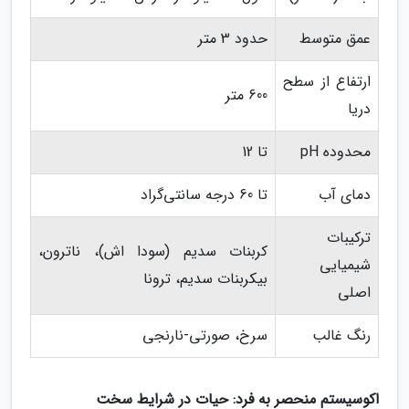
عمق متوسط
حدود 3 متر
ارتفاع از سطح
600 متر
دریا
محدوده pH
تا 12
دمای آب
تا 60 درجه سانتی‌گراد
ترکیبات
کربنات سدیم (سودا اش)، ناترون،
شیمیایی
بیکربنات سدیم، ترونا
اصلی
رنگ غالب
سرخ، صورتی-نارنجی
اکوسیستم منحصر به فرد: حیات در شرایط سخت