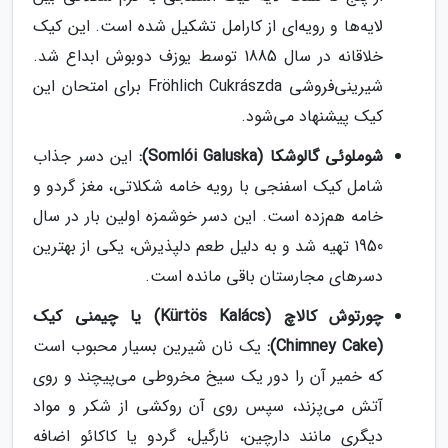
لایه‌ها و رویه‌ای از کارامل تشکیل شده است. این کیک
خلاقانه در سال 1885 توسط یوزف دوبوش ابداع شد.
شیرینی‌فروشی Fröhlich Cukrászda برای امتحان این
کیک پیشنهاد می‌شود.
شوملوئی گالوشکا (Somlói Galuska):
این دسر جذاب
شامل کیک اسفنجی با رویه خامه شکلاتی، مغز گردو و
خامه هم‌زده است. این دسر خوشمزه اولین بار در سال
1950 تهیه شد و به دلیل طعم دلپذیرش، یکی از بهترین
دسرهای مجارستان باقی مانده است.
چورتوش کالاچ (Kürtös Kalács) یا چیمنی کیک
(Chimney Cake):
یک نان شیرین بسیار محبوب است
که خمیر آن را دور یک سیخ مخروطی می‌پیچند و روی
آتش می‌پزند، سپس روی آن روکشی از شکر و مواد
دیگری مانند دارچین، نارگیل، گردو یا کاکائو اضافه