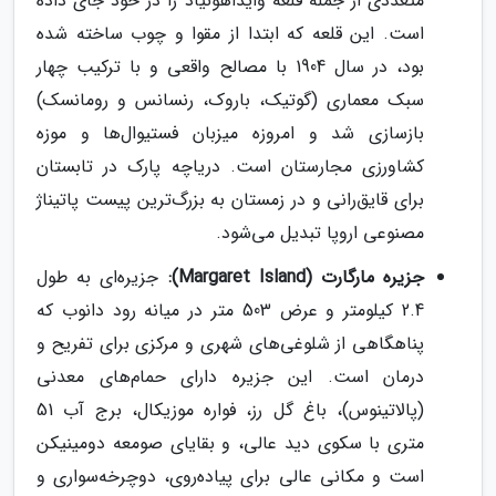
متعددی از جمله قلعه وایداهونیاد را در خود جای داده
است. این قلعه که ابتدا از مقوا و چوب ساخته شده
بود، در سال 1904 با مصالح واقعی و با ترکیب چهار
سبک معماری (گوتیک، باروک، رنسانس و رومانسک)
بازسازی شد و امروزه میزبان فستیوال‌ها و موزه
کشاورزی مجارستان است. دریاچه پارک در تابستان
برای قایق‌رانی و در زمستان به بزرگ‌ترین پیست پاتیناژ
مصنوعی اروپا تبدیل می‌شود.
جزیره مارگارت (Margaret Island):
جزیره‌ای به طول
2.4 کیلومتر و عرض 503 متر در میانه رود دانوب که
پناهگاهی از شلوغی‌های شهری و مرکزی برای تفریح و
درمان است. این جزیره دارای حمام‌های معدنی
(پالاتینوس)، باغ گل رز، فواره موزیکال، برج آب 51
متری با سکوی دید عالی، و بقایای صومعه دومینیکن
است و مکانی عالی برای پیاده‌روی، دوچرخه‌سواری و