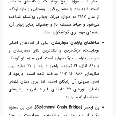
مجارستان، موزه تاریخ بوداپست و کلیسای ماتیاس
است. قلعه بودا با معماری قرون وسطایی و نئو-باروک،
از سال 1987 به عنوان میراث جهانی یونسکو شناخته
می‌شود و حیاط همیشه باز و چشم‌اندازهای زیبای آن،
مقصدی مهم برای گردشگران است.
ساختمان پارلمان مجارستان:
یکی از نمادهای اصلی
بوداپست، بزرگ‌ترین و بلندترین بنای مجارستان و
سومین پارلمان بزرگ جهان است. این سازه نئو-گوتیک
با 691 اتاق، 19 کیلومتر راهرو و پله، و 27 مناره، بین
سال‌های 1886 تا 1902 ساخته شده است. بازدید از
نمای بیرونی آن رایگان است، اما برای دیدن فضای
داخلی، تورهای 45 دقیقه‌ای با راهنمایی به زبان‌های
مختلف ارائه می‌شود.
پل زنجیر (Széchenyi Chain Bridge):
این پل معلق،
یکی از برجسته‌ترین جاذبه‌های بوداپست و نماد