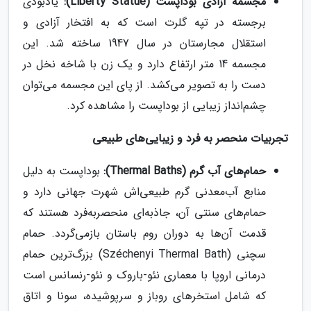
مجسمه آزادی بوداپست (Liberty Statue):
یادبودی
برجسته در تپه گلرت است که به افتخار آزادی و
استقلال مجارستان در سال 1947 ساخته شد. این
مجسمه 14 متر ارتفاع دارد و یک زن با شاخه نخل در
دست را به تصویر می‌کشد. از پای این مجسمه می‌توان
چشم‌انداز زیبایی از بوداپست را مشاهده کرد.
تجربیات منحصر به فرد و زیبایی‌های طبیعی
حمام‌های آب گرم (Thermal Baths):
بوداپست به دلیل
منابع آب‌معدنی گرم طبیعی‌اش شهرت جهانی دارد و
حمام‌های سنتی آن، جاذبه‌ای منحصربه‌فرد هستند که
قدمت آن‌ها به دوران روم باستان بازمی‌گردد. حمام
سچنی (Széchenyi Thermal Bath) بزرگ‌ترین حمام
درمانی اروپا با معماری نئو-باروک و نئو-رنسانس است
که شامل استخرهای روباز و سرپوشیده، سونا و اتاق