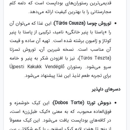
قدیمی‌ترین رستوران‌های بوداپست است که دلمه کلم
مجارستانی را با بهترین کیفیت ارائه می‌دهد.
توروش چوسا (Túrós Csusza):
این غذا که می‌توان آن
را «پاستا با پنیر خانگی» نامید، ترکیبی از پاستا با پنیر
کوتاژ و ژامبون برشته شده است. تهیه آن ساده و قیمت
آن مناسب است. نسخه شیرین آن، توروش تسزتا
(Túrós Tészta)، نیز با افزودن شکر به پنیر و خامه
سرو می‌شود. رستوران Újpesti Kakukk Vendéglő
برای تجربه طعم لذیذ این غذا پیشنهاد می‌شود.
دسرهای دلپذیر
دوبوش تورتا (Dobos Torte):
این کیک خوشمزه و
فوق‌العاده محبوب، که به معنی «کیک طبل‌زن» است،
در کافه‌های بوداپست یافت می‌شود. این کیک معمولاً
از پنج تا هفت لایه کیک اسفنجی با کرم شکلاتی بین