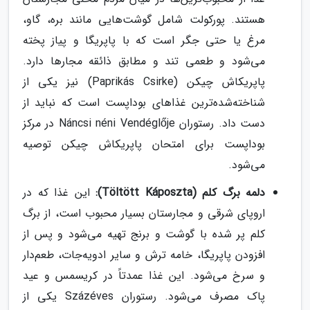
هستند. پورکولت شامل گوشت‌هایی مانند بره، گاو،
مرغ یا حتی جگر است که با پاپریگا و پیاز پخته
می‌شود و طعمی تند و مطابق ذائقه مجارها دارد.
پاپریکاش چیکن (Paprikás Csirke) نیز یکی از
شناخته‌شده‌ترین غذاهای بوداپست است که نباید از
دست داد. رستوران Náncsi néni Vendéglője در مرکز
بوداپست برای امتحان پاپریکاش چیکن توصیه
می‌شود.
دلمه برگ کلم (Töltött Káposzta):
این غذا که در
اروپای شرقی و مجارستان بسیار محبوب است، از برگ
کلم پر شده با گوشت و برنج تهیه می‌شود و پس از
افزودن پاپریگا، خامه ترش و سایر ادویه‌جات، طعم‌دار
و سرخ می‌شود. این غذا عمدتاً در کریسمس و عید
پاک مصرف می‌شود. رستوران Százéves یکی از