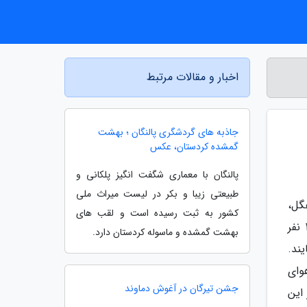
اخبار و مقالات مرتبط
جاذبه های گردشگری پالنگان ؛ بهشت
گمشده کردستان، عکس
پالنگان با معماری شگفت انگیز پلکانی و
طبیعتی زیبا و بکر در لیست میراث ملی
گل،
کشور به ثبت رسیده است و لقب های
چوب و سنگ در سال 1375 بالغ بر 204 نفر جمعیت داشت اما، طبق آمارگیری دیگری در سال 1385 این جمعیت به 120 نفر
بهشت گمشده و ماسوله کردستان دارد.
ند.
 و هوای
جشن تیرگان در آغوش دماوند
این