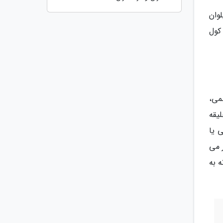
وان
کول
می،
یقه
 یا
 می
 به