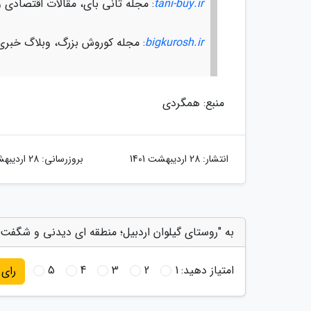
tani-buy.ir
: مجله تانی بای، مقالات اقتصادی 
bigkurosh.ir
: مجله کوروش بزرگ، وبلاگ خبری
منبع: همگردی
انتشار:
28 اردیبهشت 1401
بروزرسانی:
28 اردیبهشت 1401
به "روستای گیلوان اردبیل؛ منطقه ای دیدنی و شگفت ا
امتیاز دهید:
1
2
3
4
5
رای