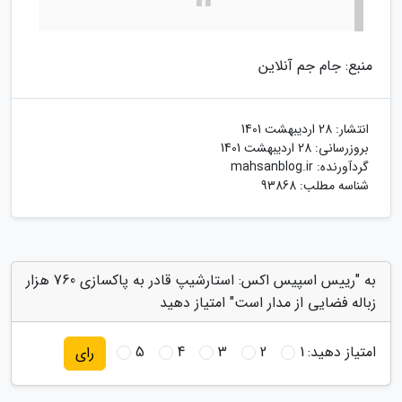
منبع: جام جم آنلاین
انتشار:
28 اردیبهشت 1401
بروزرسانی:
28 اردیبهشت 1401
گردآورنده:
mahsanblog.ir
شناسه مطلب: 93868
به "رییس اسپیس اکس: استارشیپ قادر به پاکسازی 760 هزار
زباله فضایی از مدار است" امتیاز دهید
امتیاز دهید:
1
2
3
4
5
رای