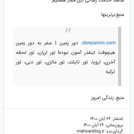
شاهد خدمت رسانی این قطار هستیم.
منبع:برترینها
dorezamin.com
: دور زمین | سفر به دور زمین
هیچوقت اینقدر آسون نبوده! تور ارزان، تور لحظه
آخری، اروپا، تور تایلند، تور مالزی، تور دبی، تور
ترکیه
منبع: زندگی امروز
انتشار:
26 آبان 1400
بروزرسانی:
26 آبان 1400
گردآورنده:
mahsanblog.ir