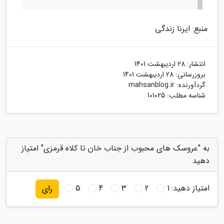
منبع: ایرنا زندگی
انتشار:
28 اردیبهشت 1401
بروزرسانی:
28 اردیبهشت 1401
گردآورنده:
mahsanblog.ir
شناسه مطلب: 101025
به "عروسک های محبوب از جناب خان تا کلاه قرمزی" امتیاز
دهید
امتیاز دهید:
1
2
3
4
5
رای