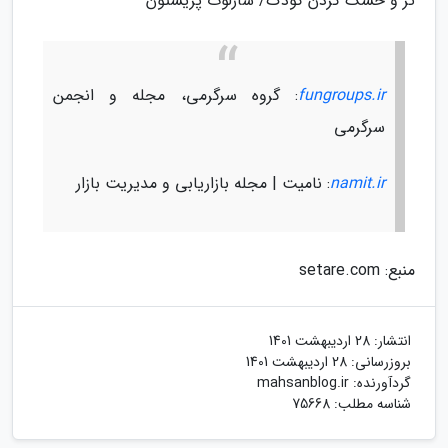
تر و خشک کردن کودک/ شارلوت پریستون
fungroups.ir
: گروه سرگرمی، مجله و انجمن
سرگرمی
namit.ir
: نامیت | مجله بازاریابی و مدیریت بازار
منبع: setare.com
انتشار:
28 اردیبهشت 1401
بروزرسانی:
28 اردیبهشت 1401
گردآورنده:
mahsanblog.ir
شناسه مطلب: 75668