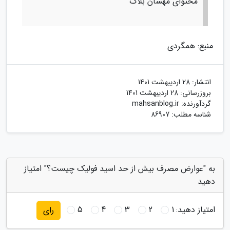
محتوای مهسان بلاگ
منبع: همگردی
انتشار:
28 اردیبهشت 1401
بروزرسانی:
28 اردیبهشت 1401
گردآورنده:
mahsanblog.ir
شناسه مطلب: 86907
به "عوارض مصرف بیش از حد اسید فولیک چیست؟" امتیاز
دهید
امتیاز دهید:
1
2
3
4
5
رای