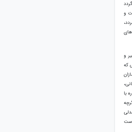
ردد
ت و
دد،
های
ر و
 که
ازان
نی،
 با
رچه
دلی
دست