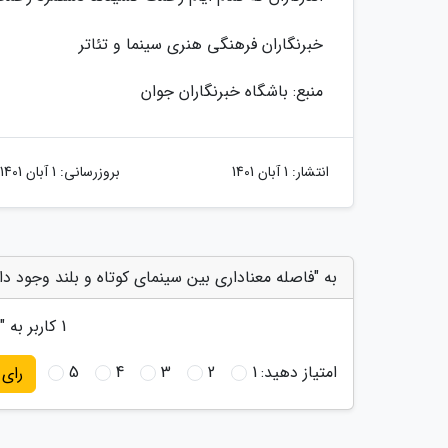
خبرنگاران فرهنگی هنری سینما و تئاتر
منبع: باشگاه خبرنگاران جوان
انتشار:
1 آبان 1401
بروزرسانی:
1 آبان 1401
به "فاصله معناداری بین سینمای کوتاه و بلند وجود دار
1
کاربر به "
امتیاز دهید:
1
2
3
4
5
رای