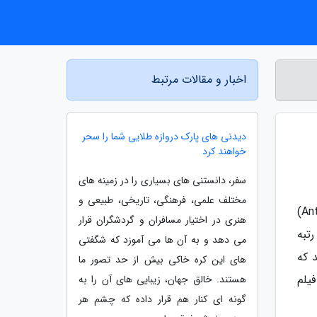
اخبار و مقالات مرتبط
دیدنی های پارک دروازه طلایی شما را سحر
خواهند کرد
سفر، دانستنی های بسیاری را در زمینه های
مختلف علمی، فرهنگی، تاریخی، طبیعی و
به گزارش مهسان بلاگ، اکنون که فیلم مرد مورچه ای و زنبورک: شیدایی کوانتومی (Ant-Man and the Wasp: Quantumania)
هنری در اختیار مسافران و گردشگران قرار
رتبه
می دهد و به آن ها می آموزد که شگفتی
 که
های این کره خاکی بیش از حد تصور ما
 پل راد طی سال 2015 با اولین فیلم
هستند. خالق جهان، زیبایی های آن را به
گونه ای کنار هم قرار داده که چشم هر