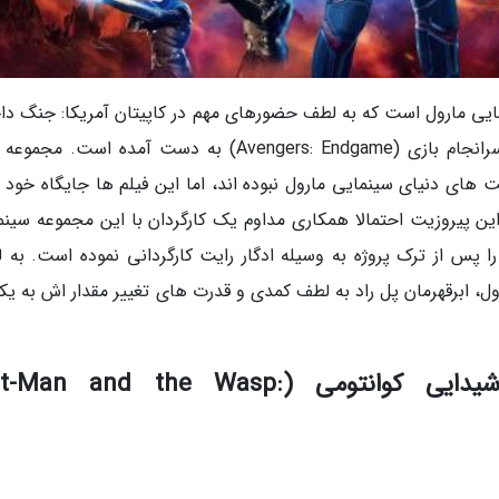
ایی مارول است که به لطف حضورهای مهم در کاپیتان آمریکا: جنگ دا
(Captain America: Civil War) و انتقام جویان: سرانجام بازی (Avengers: Endgame) به دست آمده است.
های دنیای سینمایی مارول نبوده اند، اما این فیلم ها جایگاه خود را
این پیروزیت احتمالا همکاری مداوم یک کارگردان با این مجموعه سینم
را پس از ترک پروژه به وسیله ادگار رایت کارگردانی نموده است. به 
ول، ابرقهرمان پل راد به لطف کمدی و قدرت های تغییر مقدار اش به یک
3. مرد مورچه ای و زنبورک: شیدایی کوانتومی (an and the Wasp