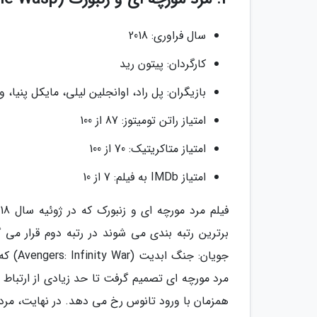
سال فراوری: 2018
کارگردان: پیتون رید
بازیگران: پل راد، اوانجلین لیلی، مایکل پنیا، وا
امتیاز راتن تومیتوز: 87 از 100
امتیاز متاکریتیک: 70 از 100
امتیاز IMDb به فیلم: 7 از 10
برترین رتبه بندی می شوند در رتبه دوم قرار می گ
جویان:
مرد مورچه ای تصمیم گرفت تا حد زیادی از ارتباط ب
همزمان با ورود تانوس رخ می دهد. در نهایت، مرد م