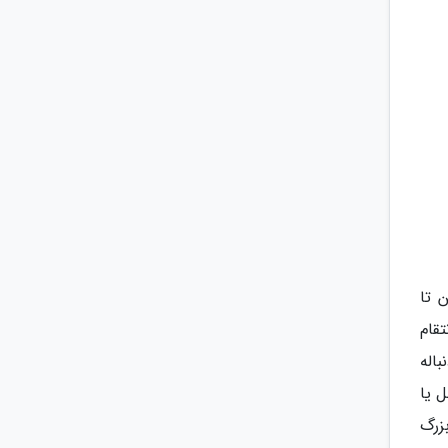
رین تا
قام
دنباله
ل یا
زرگ