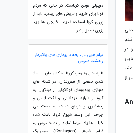
دوپولی بودن کوباست. در حالی که مردم
کوبا برای خرید و فروش های روزمره باید از
پزوی کوبا استفاده نمایند، خارجی ها باید
خلی
پزوی تبدیل پذیر...
 مجموعه فیلم
 در
فیلم هایی در رابطه با بیماری های واگیردار؛
ایی
وحشت عمومی
لطف
با رسیدن ویروس کرونا به کشورمان و مبتلا
ی از
شدن بعضی از شهروندان، در شبکه های
مجازی ویدیوهای گوناگونی از مبتلایان به
کرونا و شرایط بهداشتی و نکات ایمنی و
Ant-M:
پیشگیری و درمان دست به دست می
چرخد. این وسط شیوع کرونا باعث شده
خیلی ها یاد سینما نمایند و به خصوص به
فیلم شیوع (Contagion) سودربرگ