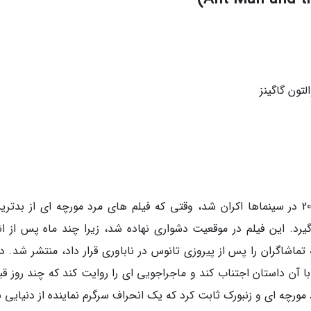
لتون گاگینز
فیلم مرد مورچه ای و زنبورک که در ژوئیه سال 2018 در سینماها اکران شد، وقتی که فیلم های مرد مورچه ای از بدت
یرد. این فیلم در موقعیت دشواری نهاده شد، زیرا چند ماه پس از انت
 جنگ ابدیت (Avengers: Infinity War) که تماشاگران را پس از پیروزی تانوس در ناباوری قرار داد، منتشر شد. 
ا آن داستان اجتناب کند و ماجراجویی ای را روایت کند که چند روز قب
ورچه ای و زنبورک ثابت کرد که یک انحراف سرگرم نماینده از دنیایی ب