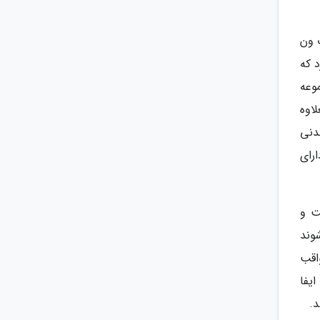
 ون
د که
وعه
اوه
دنی
رای
ت و
وند
واقب
یفا