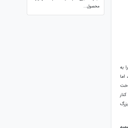
محصول...
را به
 اما
 ساخت
نار
بزرگ
تصمیم