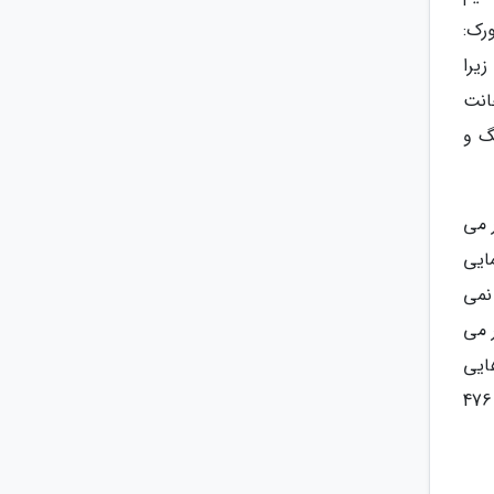
رک:
یک فیلم جنگ ستارگان (Star Wars) است، زیرا
انت
گ و
ر می
ایی
نمی
 می
ایی
که این فیلم را از سایرین متمایز می کرد. این فیلم که با بودجه 326 میلیون دلاری ساخته شد، در گیشه کمی بیش از 476