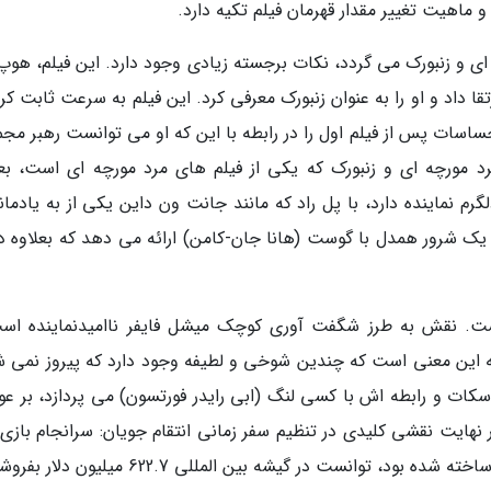
اهیت تغییر مقدار قهرمان فیلم تکیه دارد.
و زنبورک می گردد، نکات برجسته زیادی وجود دارد. این فیلم، هوپ
تقا داد و او را به عنوان زنبورک معرفی کرد. این فیلم به سرعت ثابت کر
ساسات پس از فیلم اول را در رابطه با این که او می توانست رهبر مجم
د مورچه ای و زنبورک که یکی از فیلم های مرد مورچه ای است، بعل
م نماینده دارد، با پل راد که مانند جانت ون داین یکی از به یادمان
یک شرور همدل با گوست (هانا جان-کامن) ارائه می دهد که بعلاوه دا
یست. نقش به طرز شگفت آوری کوچک میشل فایفر ناامیدنماینده اس
 این معنی است که چندین شوخی و لطیفه وجود دارد که پیروز نمی ش
 اسکات و رابطه اش با کسی لنگ (ابی رایدر فورتسون) می پردازد، بر ع
نهایت نقشی کلیدی در تنظیم سفر زمانی انتقام جویان: سرانجام بازی ا