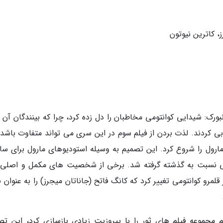
ز، کاترین نیوتون
202، مرد مورچه ای و زنبورک: شیدایی کوانتومی مخاطبان را دل زده کرد، چرا که بینندگان آن 
ابی کردند. لذت بردن از فیلم سوم در این سری می تواند متفاوت باشد،
د، زیرا فاز 5 دنیای سینمایی مارول را شروع کرد. این تصمیم به وسیله استودیوهای مارول برای
ی نسبت به گذشته گرفته شد. برخی از شخصیت های مکمل و اصلی ک
قلمرو کوانتومی تغییر کرد که کانگ فاتح (جاناتان میجرز) را به عنوان 
ور که ثور: رگناروک (Thor: Ragnarok) هم مجموعه فیلم های ثور را با پیروزیت زیادی بازسازی کرد، این 