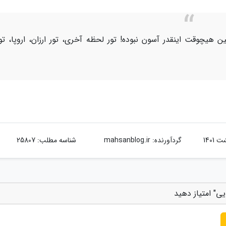
ن هیچوقت اینقدر آسون نبوده! تور لحظه آخری، تور ارزان، اروپا، تو
گردآورنده:
mahsanblog.ir
شناسه مطلب: 25807
ی" امتیاز دهید