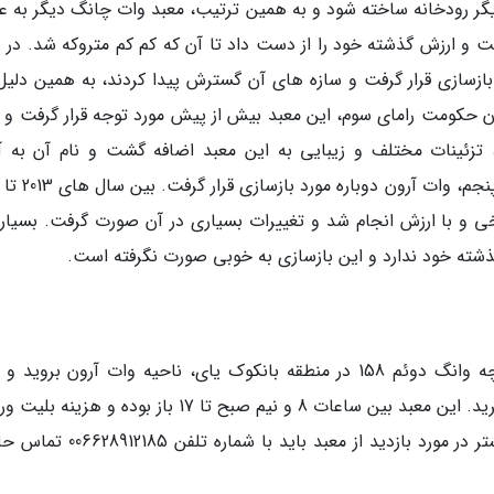
یگر رودخانه ساخته شود و به همین ترتیب، معبد وات چانگ دیگر به عن
و ارزش گذشته خود را از دست داد تا آن که کم کم متروکه شد. در ز
بازسازی قرار گرفت و سازه های آن گسترش پیدا کردند، به همین دلیل 
 زمان حکومت رامای سوم، این معبد بیش از پیش مورد توجه قرار گرفت و 
 تزئینات مختلف و زیبایی به این معبد اضافه گشت و نام آن به آ
خی و با ارزش انجام شد و تغییرات بسیاری در آن صورت گرفت. بسیاری
شته خود ندارد و این بازسازی به خوبی صورت نگرفته است.
برای بازدید از معبد وات آرون بانکوک باید به کوچه وانگ دوئم 158 در منطقه بانکوک یای، ناحیه وات آرون بروی
دسترسی به آن می توانید از مترو و اتوبوس بهره ببرید. این معبد بین ساعات 8 و نیم صبح تا 17 باز بوده و
آن 50 بات تایلندی است. برای کسب اطلاعات بیشتر در مورد بازدید از معبد باید با