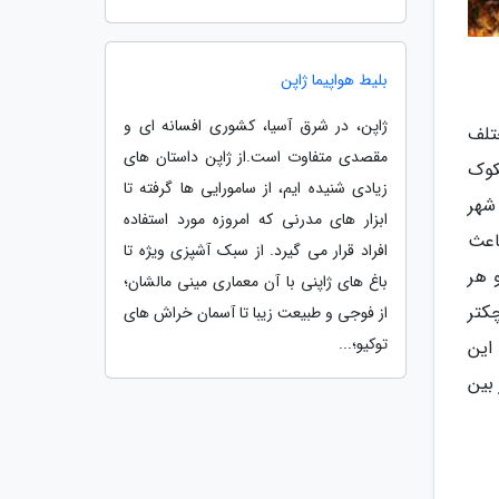
بلیط هواپیما ژاپن
ژاپن، در شرق آسیا، کشوری افسانه ای و
تلف
مقصدی متفاوت است.از ژاپن داستان های
کوک
زیادی شنیده ایم، از سامورایی ها گرفته تا
شهر
ابزار های مدرنی که امروزه مورد استفاده
اعث
افراد قرار می گیرد. از سبک آشپزی ویژه تا
 هر
باغ های ژاپنی با آن معماری مینی مالشان؛
ای اصلی مخروطی شکل و 4 بنای کوچکتر
از فوجی و طبیعت زیبا تا آسمان خراش های
توکیو؛...
این
بین