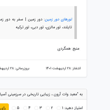
تورهای دور زمین
: دور زمین | سفر به دور زمی
تایلند، تور مالزی، تور دبی، تور ترکیه
منبع: همگردی
انتشار:
28 اردیبهشت 1401
بروزرسانی:
28 اردیبهشت 1401
به "معبد وات آرون ، زیبایی تاریخی در سرزمینی آسیای
امتیاز دهید:
1
2
3
4
5
رای