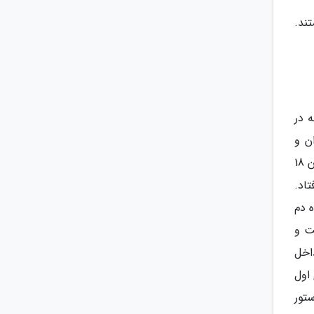
ند.
 در
ن و
دریانوردان زمانیکه به اسکله نزدیک می شدند، به این معبد تعظیم می کردند و احترام خودشان را نشان می دادند. در قرن 18
تاد.
 دم
ت و
اخل
اول
ستور