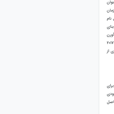
وان
مان
نام
بنای
ورن
راتچاوارارام تغییر پیدا کرد. در زمان حکومت رامای پنجم، وات آرون دوباره مورد بازسازی قرار گرفت. بین سال های 2013 تا 2017
 از
د و برای
 هزینه بلیت ورودی
 شماره تلفن 006628912185 تماس حاصل