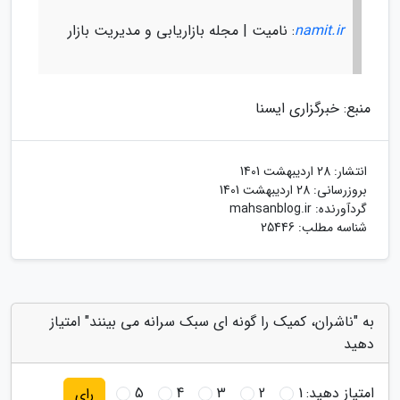
namit.ir
: نامیت | مجله بازاریابی و مدیریت بازار
منبع: خبرگزاری ایسنا
انتشار:
28 اردیبهشت 1401
بروزرسانی:
28 اردیبهشت 1401
گردآورنده:
mahsanblog.ir
شناسه مطلب: 25446
به "ناشران، کمیک را گونه ای سبک سرانه می بینند" امتیاز
دهید
امتیاز دهید:
1
2
3
4
5
رای