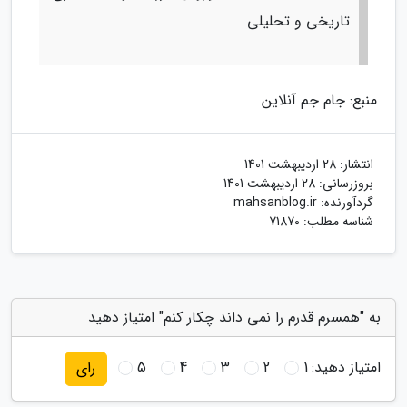
تاریخی و تحلیلی
منبع: جام جم آنلاین
انتشار:
28 اردیبهشت 1401
بروزرسانی:
28 اردیبهشت 1401
گردآورنده:
mahsanblog.ir
شناسه مطلب: 71870
به "همسرم قدرم را نمی داند چکار کنم" امتیاز دهید
امتیاز دهید:
1
2
3
4
5
رای