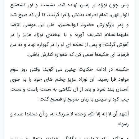
پس چون نوزاد بر زمین نهاده شد، نشست و نور تشعشع
انوار الهی، تمام اطراف بدنش را فرا گرفت، تا آن که صبح شد
و پدر بزرگوارش حضرت ابوالحسن، علی بن موسی الرّضا
علیهماالسلام تشریف آورد؛ و با لبخندی نوزاد عزیز را در
آغوش گرفت؛ و پس از لحظه ای او را در گهواره نهاد و به من
فرمود: ای حکیمه! سعی کن که همواره کنارش باشی.
حکیمه در ادامه حکایت چنین می گوید: وقتی روز سوّم
مولود فرا رسید، آن نوزاد عزیز چشم های خود را به سوی
آسمان بلند نمود و بعد از آن نگاهی به سمت راست و سمت
چپ کرد و سپس با زبان صریح و فصیح گفت:
أشهد أن لا إله إلاّ اللّه، وحده لا شریک له، و أنّ محمّدا عبده و
رسوله
و هنگامی که شهادت بر یگانگی خداوند متعال و رسالت