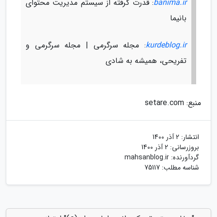
banima.ir
: قدرت گرفته از سیستم مدیریت محتوای
بانیما
kurdeblog.ir
: مجله سرگرمی | مجله سرگرمی و
تفریحی، همیشه به شادی
منبع: setare.com
انتشار:
2 آذر 1400
بروزرسانی:
2 آذر 1400
گردآورنده:
mahsanblog.ir
شناسه مطلب: 75117