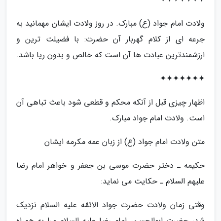
ولادت امام جواد (ع) مبارک. در روز ولادت ایشان مهمانید به
جرعه ای از کلام گهربار آن حضرت: با فضیلت ترین و
ارزشمندترین عبادت ها آن است که خالص و بدون ریا باشد.
✦✦✦✦✦✦✦
اظهار چیزی قبل از آنکه محکم و قطعی شود باعث تباهی آن
است. ولادت امام جواد مبارک.
متن ولادت امام جواد (ع) از زبان عمه مکرمه ایشان
حکیمه ـ دختر حضرت موسی بن جعفر و خواهر امام رضا
علیهم السلام ـ حکایت می نماید:
وقتی زمان ولادت حضرت جواد الائمّه علیه السلام نزدیک
شد، حضرت ابوالحسن، امام رضا علیه السلام مرا به همراه