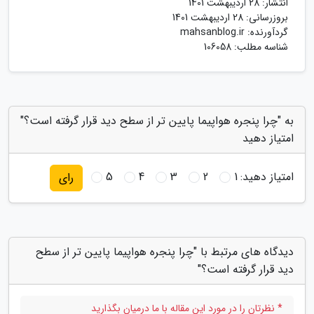
انتشار:
28 اردیبهشت 1401
بروزرسانی:
28 اردیبهشت 1401
گردآورنده:
mahsanblog.ir
شناسه مطلب: 106058
به "چرا پنجره هواپیما پایین تر از سطح دید قرار گرفته است؟"
امتیاز دهید
امتیاز دهید:
1
2
3
4
5
رای
دیدگاه های مرتبط با "چرا پنجره هواپیما پایین تر از سطح
دید قرار گرفته است؟"
* نظرتان را در مورد این مقاله با ما درمیان بگذارید