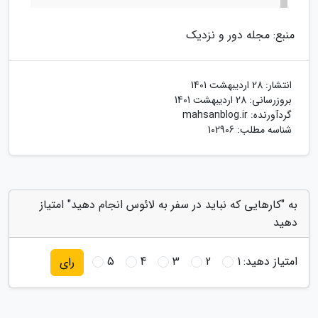
منبع: مجله دور و نزدیک
انتشار:
28 اردیبهشت 1401
بروزرسانی:
28 اردیبهشت 1401
گردآورنده:
mahsanblog.ir
شناسه مطلب: 102906
به "کارهایی که نباید در سفر به لائوس انجام دهید" امتیاز
دهید
امتیاز دهید:
1
2
3
4
5
رای