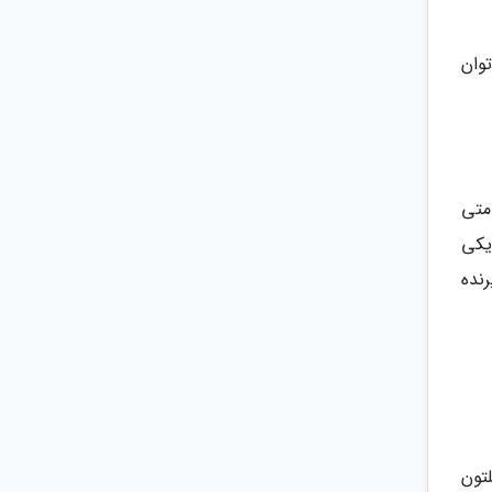
وان
متی
خاب کنید، یا کلبه Sweni که در نزدیکی
ه پرنده
تون