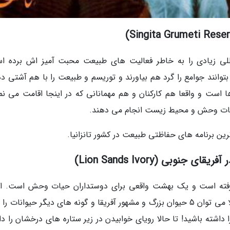
المللی زیادی را به خاطر فعالیت های طبیعت محبت آمیز اش برده ا
توانند جوامع را گرد هم بیاورند و توریسم و طبیعت را با هم آشتی ده
ا است و واقعا هم کارکنان و هم مهمانانی که در اینجا اقامت می نما
حیات وحش و محیط زیست انجام می دهند.
رین برنامه های حفاظتی طبیعت در کشور تانزانیا.
وبی (Lion Sands Ivory)
 به مساحت 10000 هکتار قرار گرفته است و یک بهشت واقعی برای دوستداران حیات وحش است. 
جایی که این کلبه در ارتفاع ساخته شده است کاملا می توان 5 حیوان بزرگ و مشهور آفریقا و گونه های دیگر حیوانات
داشته باشید! تا حالا رویای خوابیدن در زیر ستاره های درخشان را دا