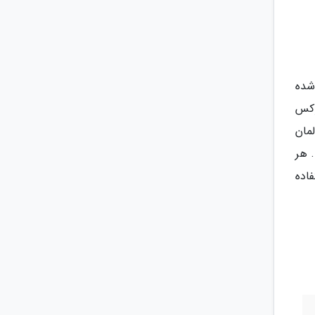
 شده
لبه ای لوکس
لمان
 هر
فاده