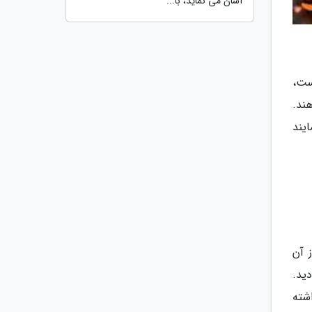
آسان می نماید، با...
ست،
ند.
یند
از آن
 را دید.
شته