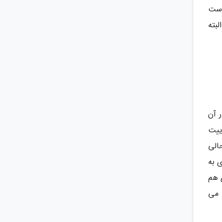
است
هایی البته
ر آن
کنید! این کلبه سافاری آفریقایی، 6 سوییت لوکس ، 2 سوییت
الی
 به
 هم
 می