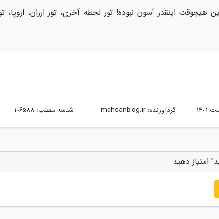
ن هیچوقت اینقدر آسون نبوده! تور لحظه آخری، تور ارزان، اروپا، تو
گردآورنده:
mahsanblog.ir
شناسه مطلب: 106588
د" امتیاز دهید